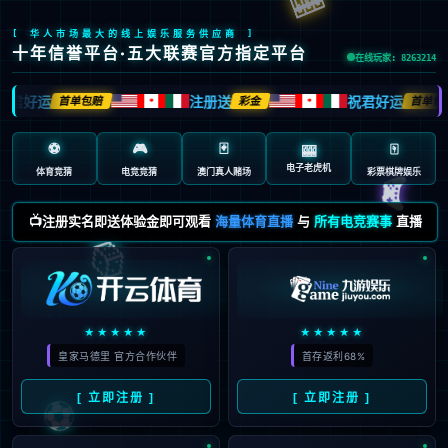
[ 华人市场最大的线上娱乐服务供应商 ]
十年信誉平台·五大联赛官方指定平台
在线玩家: 8263214
祝君好运
注册送
祝君好运
首单包赔
彩金
首单包
🍁
🍁
⚽
🎮
🃏
🀄️
🎰
电子老虎机
🎮
体育竞猜
电竞竞猜
澳门真人赌场
彩票棋牌娱乐
📺注册实名即送体验金即可观看
海量体育直播
与
所有电竞赛事
直播
🎲
★★★★★
★★★★★
皇家马德里 官方合作伙伴
首存返利68%
⚽
[ 立即注册 ]
[ 立即注册 ]